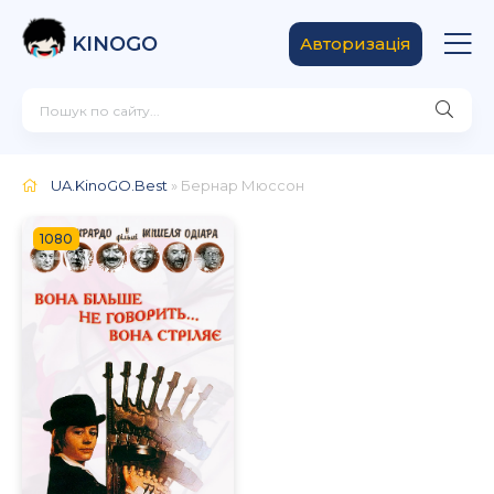
KINOGO
Авторизація
UA.KinoGO.Best
» Бернар Мюссон
1080