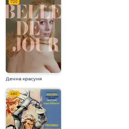
720
Денна красуня
480