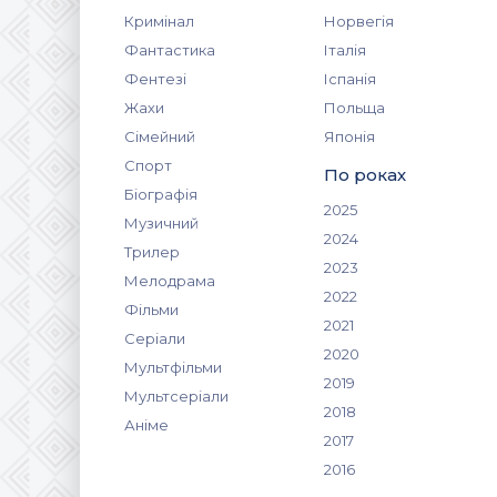
Кримінал
Норвегія
Фантастика
Італія
Фентезі
Іспанія
Жахи
Польща
Сімейний
Японія
Спорт
По роках
Біографія
2025
Музичний
2024
Трилер
2023
Мелодрама
2022
Фільми
2021
Серіали
2020
Мультфільми
2019
Мультсеріали
2018
Аніме
2017
2016