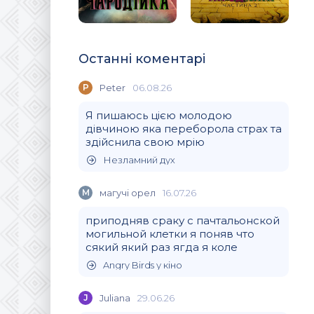
Останні коментарі
P
Peter
06.08.26
Я пишаюсь цією молодою
дівчиною яка переборола страх та
здійснила свою мрію
Незламний дух
М
магучi орел
16.07.26
приподняв сраку с пачтальонской
могильной клетки я поняв что
сякий який раз ягда я коле
Angry Birds у кіно
J
Juliana
29.06.26