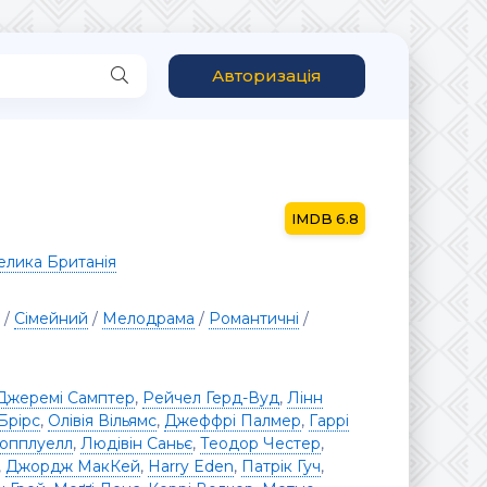
Авторизація
6.8
елика Британія
/
Сімейний
/
Мелодрама
/
Романтичні
/
Джеремі Самптер
,
Рейчел Герд-Вуд
,
Лінн
Брірс
,
Олівія Вільямс
,
Джеффрі Палмер
,
Гаррі
опплуелл
,
Людівін Саньє
,
Теодор Честер
,
,
Джордж МакКей
,
Harry Eden
,
Патрік Гуч
,