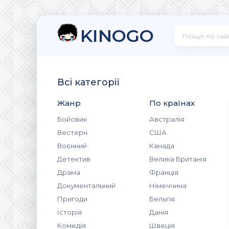
KINOGO
Всі категорії
Жанр
По країнах
Бойовик
Австралія
Вестерн
США
Воєнний
Канада
Детектив
Велика Британія
Драма
Франція
Документальний
Німеччина
Пригоди
Бельгія
Історія
Данія
Комедія
Швеція