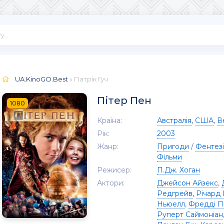
UA.KinoGO.Best
» Патрік Гуч
Пітер Пен
1080
Країна:
Австралія
,
США
,
В
Рік:
2003
Жанр:
Пригоди
/
Фентезі
Фільми
Режисер:
П.Дж. Хоган
Актори:
Джейсон Айзекс
,
Редгрейв
,
Річард 
Ньюелл
,
Фредді П
Руперт Саймоніан