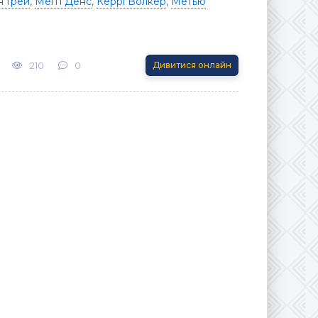
н Грей
,
Меґґі Денс
,
Керрі Волкер
,
Метью
210
0
Дивитися онлайн