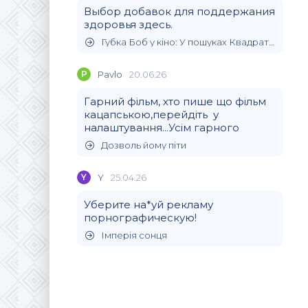
Выбор добавок для поддержания
здоровья здесь.
Губка Боб у кіно: У пошуках Квадратних Штанів
P
Pavlo
20.06.26
Гарний фільм, хто пише що фільм
кацапською,перейдіть у
налаштування...Усім гарного
Дозволь йому піти
Y
Y
25.04.26
Уберите на*уй рекламу
порнографическую!
Імперія сонця