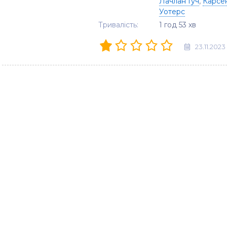
Лачлан Гуч
,
Карсе
Уотерс
Тривалість:
1 год 53 хв
23.11.2023