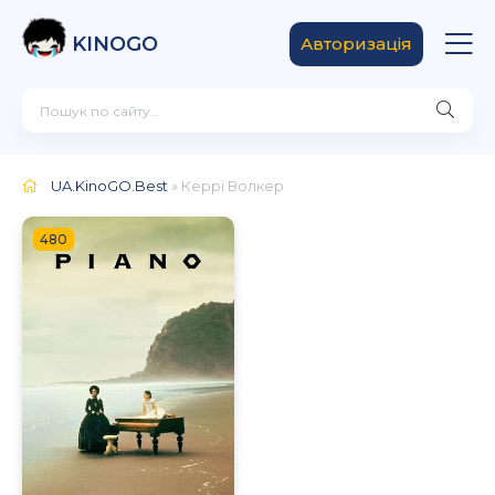
KINOGO
Авторизація
UA.KinoGO.Best
» Керрі Волкер
480