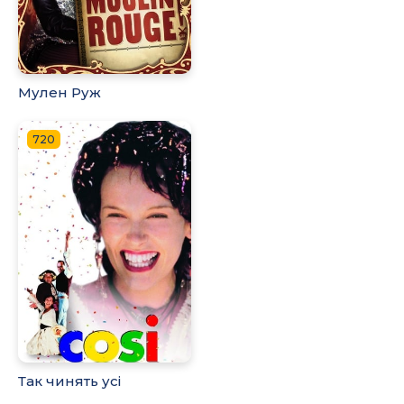
Мулен Руж
720
Так чинять усі