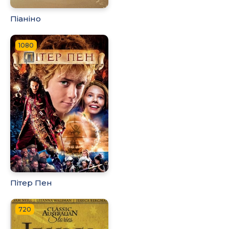
Піаніно
1080
Пітер Пен
720