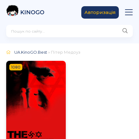
KINOGO
Авторизація
UA.KinoGO.Best
» Пітер Медоуз
1080