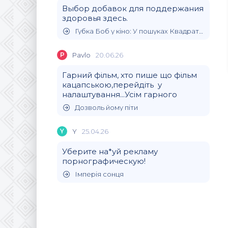
Выбор добавок для поддержания
здоровья здесь.
Губка Боб у кіно: У пошуках Квадратних Штанів
P
Pavlo
20.06.26
Гарний фільм, хто пише що фільм
кацапською,перейдіть у
налаштування...Усім гарного
Дозволь йому піти
Y
Y
25.04.26
Уберите на*уй рекламу
порнографическую!
Імперія сонця