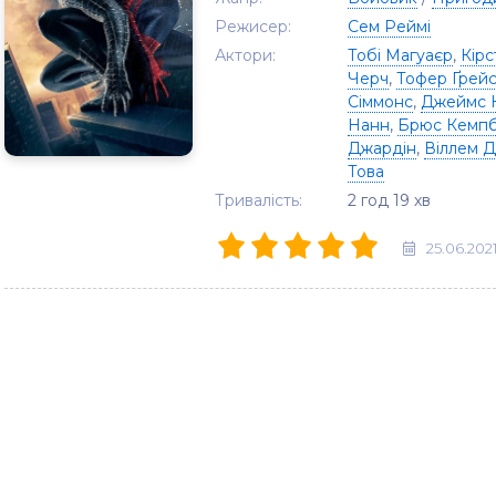
Режисер:
Сем Реймі
Актори:
Тобі Магуаєр
,
Кірс
Черч
,
Тофер Ґрей
Сіммонс
,
Джеймс 
Нанн
,
Брюс Кемп
Джардін
,
Віллем 
Това
Тривалість:
2 год 19 хв
25.06.202