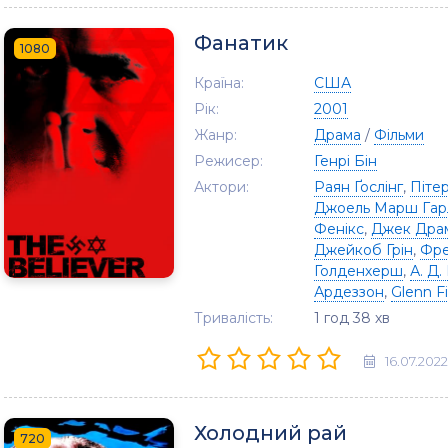
Фанатик
1080
Країна:
США
Рік:
2001
Жанр:
Драма
/
Фільми
Режисер:
Генрі Бін
Актори:
Раян Ґослінг
,
Піте
Джоель Марш Гар
Фенікс
,
Джек Дра
Джейкоб Грін
,
Фре
Голденхерш
,
А. Д.
Ардеззон
,
Glenn Fi
Тривалість:
1 год 38 хв
16.07.2022
Холодний рай
720