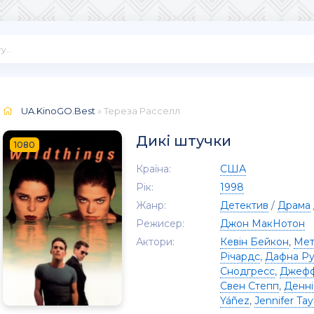
UA.KinoGO.Best
» Тереза ​​Расселл
Дикі штучки
1080
Країна:
США
Рік:
1998
Жанр:
Детектив
/
Драма
Режисер:
Джон МакНотон
Актори:
Кевін Бейкон
,
Мет
Річардс
,
Дафна Ру
Снодгресс
,
Джефф
Свен Степп
,
Денні
Yáñez
,
Jennifer Tay