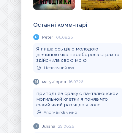
Останні коментарі
P
Peter
06.08.26
Я пишаюсь цією молодою
дівчиною яка переборола страх та
здійснила свою мрію
Незламний дух
М
магучi орел
16.07.26
приподняв сраку с пачтальонской
могильной клетки я поняв что
сякий який раз ягда я коле
Angry Birds у кіно
J
Juliana
29.06.26