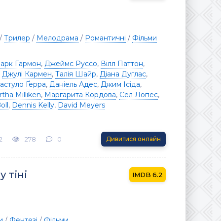
/
Трилер
/
Мелодрама
/
Романтичні
/
Фільми
арк Гармон
,
Джеймс Руссо
,
Вілл Паттон
,
,
Джулі Кармен
,
Талія Шайр
,
Діана Дуглас
,
астуло Ґерра
,
Даніель Адес
,
Джим Ісіда
,
tha Milliken
,
Маргарита Кордова
,
Сел Лопес
,
oll
,
Dennis Kelly
,
David Meyers
2
278
0
Дивитися онлайн
 тіні
6.2
и
/
Фентезі
/
Фільми