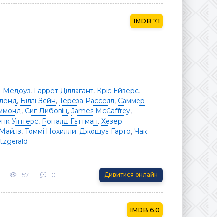
7.1
р Медоуз
,
Гаррет Діллагант
,
Кріс Ейверс
,
ленд
,
Біллі Зейн
,
Тереза ​​Расселл
,
Саммер
ммонд
,
Сиг Либовіц
,
James McCaffrey
,
нк Уінтерс
,
Роналд Гаттман
,
Хезер
 Майлз
,
Томмі Нохилли
,
Джошуа Гарто
,
Чак
tzgerald
571
0
Дивитися онлайн
6.0