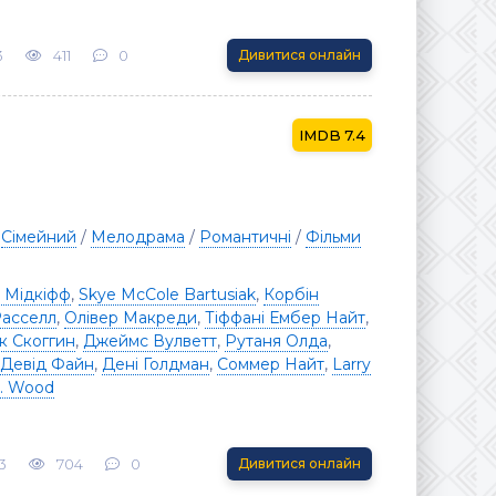
3
411
0
Дивитися онлайн
7.4
/
Сімейний
/
Мелодрама
/
Романтичні
/
Фільми
 Мідкіфф
,
Skye McCole Bartusiak
,
Корбін
​Расселл
,
Олівер Макреди
,
Тіффані Ембер Найт
,
к Скоггин
,
Джеймс Вулветт
,
Рутаня Олда
,
Девід Файн
,
Дені Голдман
,
Соммер Найт
,
Larry
A. Wood
3
704
0
Дивитися онлайн