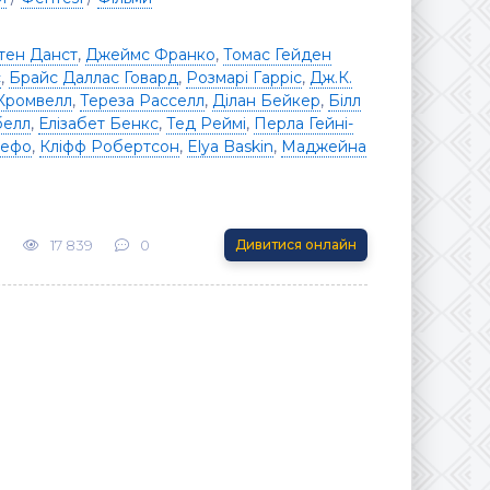
тен Данст
,
Джеймс Франко
,
Томас Гейден
с
,
Брайс Даллас Говард
,
Розмарі Гарріс
,
Дж.К.
Кромвелл
,
Тереза ​​Расселл
,
Ділан Бейкер
,
Білл
белл
,
Елізабет Бенкс
,
Тед Реймі
,
Перла Гейні-
Дефо
,
Кліфф Робертсон
,
Elya Baskin
,
Маджейна
1
17 839
0
Дивитися онлайн