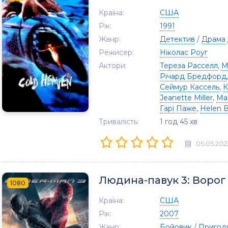
Країна:
США
Рік:
1991
Жанр:
Детектив
/
Драма
Режисер:
Ніколас Роуг
Актори:
Тереза ​​Расселл
,
М
Річард Бредфорд
Сеймур Кассель
,
К
Jeanette Miller
,
Mar
Гарі Паже
,
Helen B
Тривалість:
1 год 45 хв
05.05.202
Людина-павук 3: Ворог у
1080
Країна:
США
Рік:
2007
Жанр:
Бойовик
/
Пригод