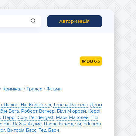
Авторизація
6.5
/
Кримінал
/
Трилер
/
Фільми
т Діллон
,
Нів Кемпбелл
,
Тереза ​​Расселл
,
Деніз
бін-Вега
,
Роберт Вагнер
,
Білл Мюррей
,
Керрі
 Перрі
,
Cory Pendergast
,
Марк Маколей
,
Тієї
с Ніл
,
Дайан Адамс
,
Паоло Бенедети
,
Eduardo
lor
,
Вікторія Басс
,
Тед Барч