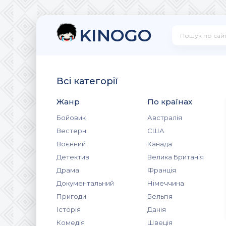
KINOGO
Всі категорії
Жанр
По країнах
Бойовик
Австралія
Вестерн
США
Воєнний
Канада
Детектив
Велика Британія
Драма
Франція
Документальний
Німеччина
Пригоди
Бельгія
Історія
Данія
Комедія
Швеція