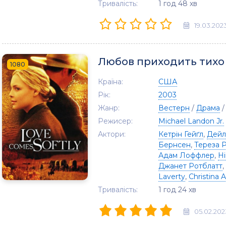
Тривалість:
1 год 48 хв
19.03.202
Любов приходить тихо
1080
Країна:
США
Рік:
2003
Жанр:
Вестерн
/
Драма
Режисер:
Michael Landon Jr.
Актори:
Кетрін Гейґл
,
Дейл
Бернсен
,
Тереза ​
Адам Лоффлер
,
Ні
Джанет Ротблатт
,
Laverty
,
Christina 
Тривалість:
1 год 24 хв
05.02.202