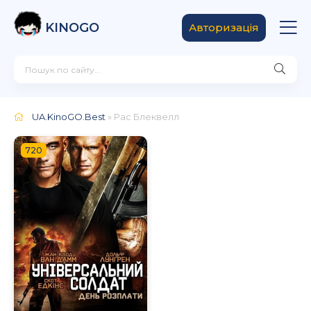
KINOGO
Авторизація
UA.KinoGO.Best
» Рас Блеквелл
720