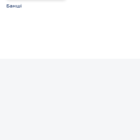
Банші
© 2020-2026 KinoGo.Best - фільми, серіали та
мультфільми безкоштовно онлайн!