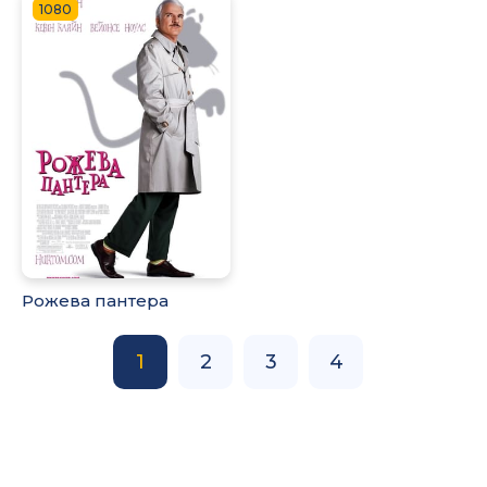
1080
Рожева пантера
1
2
3
4