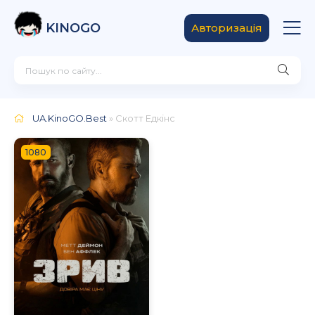
KINOGO
Авторизація
UA.KinoGO.Best
» Скотт Едкінс
1080