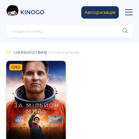
KINOGO
Авторизація
UA.KinoGO.Best
» Роза Салазар
1080