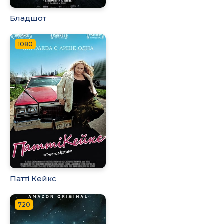
Бладшот
1080
Патті Кейкс
720