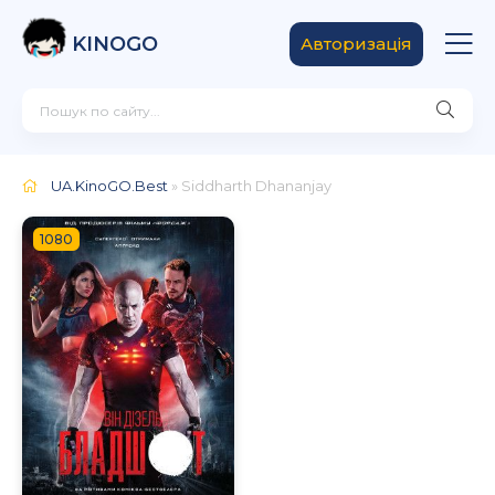
KINOGO
Авторизація
UA.KinoGO.Best
» Siddharth Dhananjay
1080