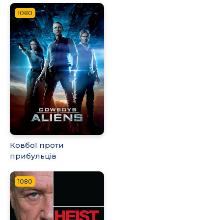
1080
Ковбої проти
прибульцiв
1080