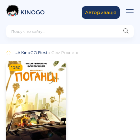
KINOGO
Авторизація
UA.KinoGO.Best
» Сем Роквелл
1080