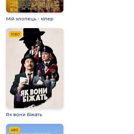
Мій хлопець - кілер
1080
Як вони біжать
480