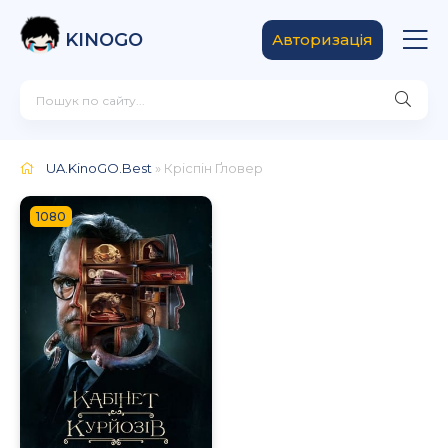
KINOGO
Авторизація
UA.KinoGO.Best
» Кріспін Ґловер
1080