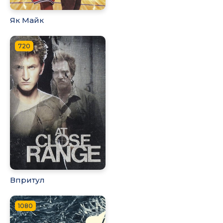
Як Майк
720
Впритул
1080