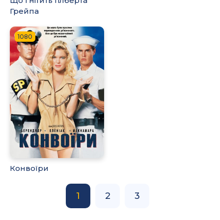
Що гнітить Гілберта
Грейпа
1080
Конвоїри
1
2
3