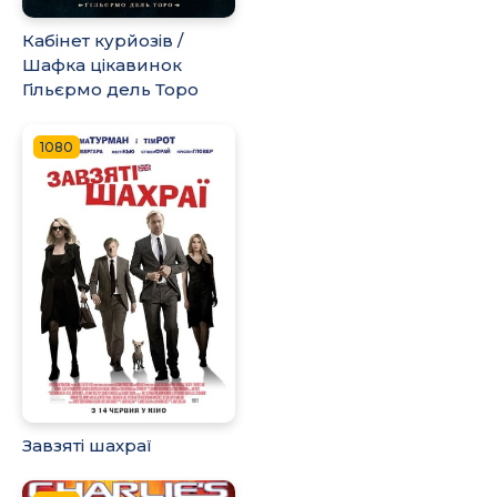
Кабінет курйозів /
Шафка цікавинок
Гільєрмо дель Торо
1080
Завзяті шахраї