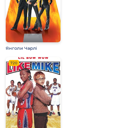
Янголи Чарлі
720