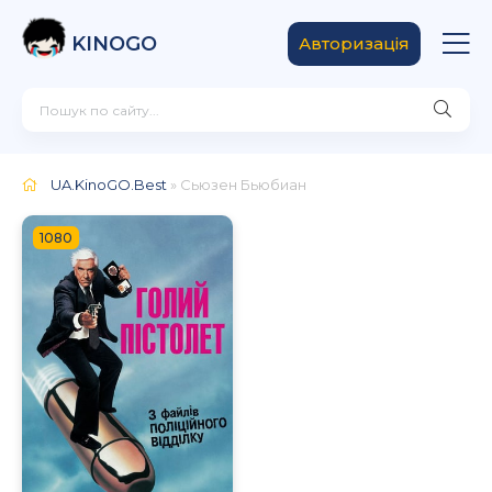
KINOGO
Авторизація
UA.KinoGO.Best
» Сьюзен Бьюбиан
1080