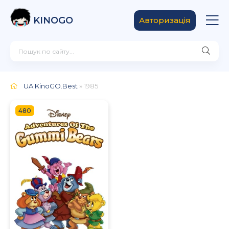
KINOGO
Авторизація
UA.KinoGO.Best
» 1985
480