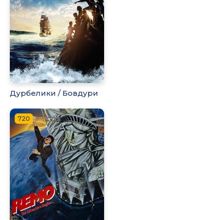
Дурбелики / Бовдури
720