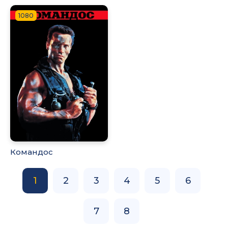
1080
Командос
1
2
3
4
5
6
7
8