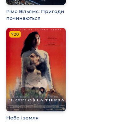
Рімо Вільямс: Пригоди
починаються
720
Небо і земля