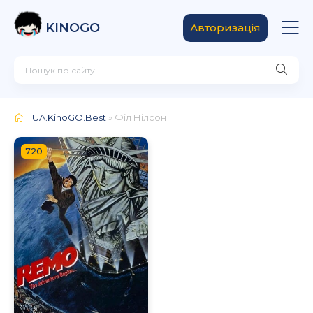
KINOGO
Авторизація
UA.KinoGO.Best
» Філ Нілсон
720