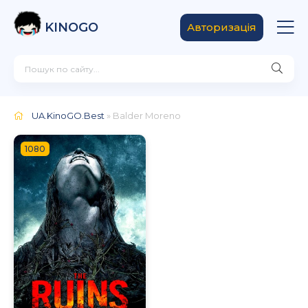
KINOGO
Авторизація
UA.KinoGO.Best
» Balder Moreno
1080