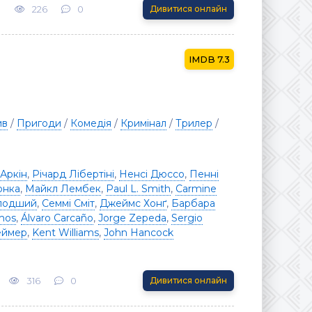
3
226
0
Дивитися онлайн
7.3
ив
/
Пригоди
/
Комедія
/
Кримінал
/
Трилер
/
Аркін
,
Річард Лібертіні
,
Ненсі Дюссо
,
Пенні
онка
,
Майкл Лембек
,
Paul L. Smith
,
Carmine
олодший
,
Семмі Сміт
,
Джеймс Хонґ
,
Барбара
mos
,
Álvaro Carcaño
,
Jorge Zepeda
,
Sergio
еймер
,
Kent Williams
,
John Hancock
316
0
Дивитися онлайн