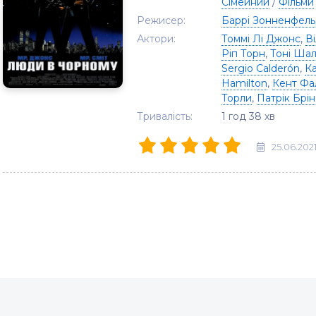
Сімейний
/
Фільми
Режисер:
Баррі Зонненфел
Актори:
Томмі Лі Джонс
,
Ві
Ріп Торн
,
Тоні Ша
Sergio Calderón
,
К
Hamilton
,
Кент Фа
Торли
,
Патрік Брін
Тривалість:
1 год 38 хв
25.06.202