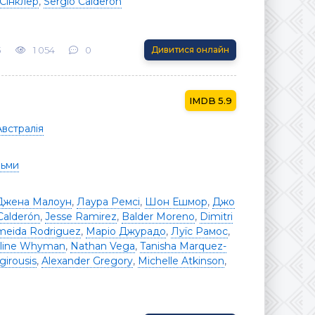
Сінклер
,
Sergio Calderón
3
1 054
0
Дивитися онлайн
5.9
Австралія
льми
Джена Малоун
,
Лаура Ремсі
,
Шон Ешмор
,
Джо
Calderón
,
Jesse Ramirez
,
Balder Moreno
,
Dimitri
lmeida Rodriguez
,
Маріо Джурадо
,
Луїс Рамос
,
line Whyman
,
Nathan Vega
,
Tanisha Marquez-
girousis
,
Alexander Gregory
,
Michelle Atkinson
,