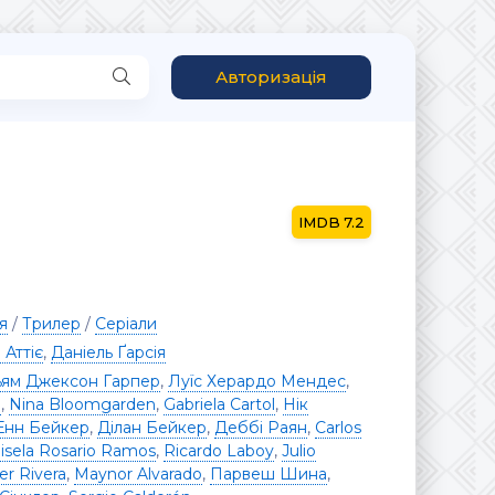
Авторизація
7.2
я
/
Трилер
/
Серіали
 Аттіє
,
Даніель Ґарсія
ьям Джексон Гарпер
,
Луїс Херардо Мендес
,
о
,
Nina Bloomgarden
,
Gabriela Cartol
,
Нік
 Енн Бейкер
,
Ділан Бейкер
,
Деббі Раян
,
Carlos
isela Rosario Ramos
,
Ricardo Laboy
,
Julio
r Rivera
,
Maynor Alvarado
,
Парвеш Шина
,