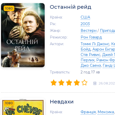
Останній рейд
1080
Країна:
США
Рік:
2003
Жанр:
Вестерн
/
Пригод
Режисер:
Рон Говард
Актори:
Томмі Лі Джонс
,
К
Бойд
,
Аарон Екгар
Стів Ривис
,
Джей 
Перлих
,
Рамон Фр
Джо Саенз
,
Ганді
Тривалість:
2 год 17 хв
26.08.202
Невдахи
1080
Країна:
Франція
,
Мексика