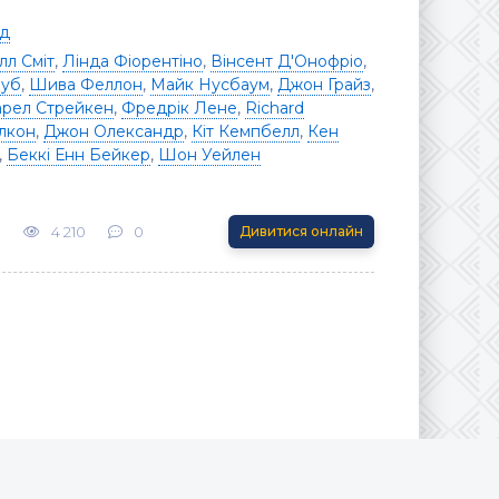
ьд
лл Сміт
,
Лінда Фіорентіно
,
Вінсент Д'Онофріо
,
луб
,
Шива Феллон
,
Майк Нусбаум
,
Джон Грайз
,
арел Стрейкен
,
Фредрік Лене
,
Richard
лкон
,
Джон Олександр
,
Кіт Кемпбелл
,
Кен
,
Беккі Енн Бейкер
,
Шон Уейлен
1
4 210
0
Дивитися онлайн