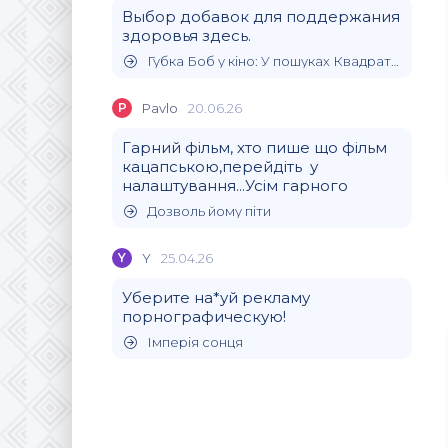
Выбор добавок для поддержания
здоровья здесь.
Губка Боб у кіно: У пошуках Квадратних Штанів
P
Pavlo
20.06.26
Гарний фільм, хто пише що фільм
кацапською,перейдіть у
налаштування...Усім гарного
Дозволь йому піти
Y
Y
25.04.26
Уберите на*уй рекламу
порнографическую!
Імперія сонця