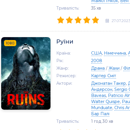
Майкл Гічкок
,
Бен 
Тривалість:
35 хв
27.07.202
Руїни
1080
Країна:
США
,
Німеччина
,
Рік:
2008
Жанр:
Драма
/
Жахи
/
Фі
Режисер:
Картер Сміт
Актори:
Джонатан Такер
,
Андерсон
,
Sergio 
Baveas
,
Patricio A
Walter Quispe
,
Pau
Munduate
,
Chris Ar
Бар Палі
Тривалість:
1 год 30 хв