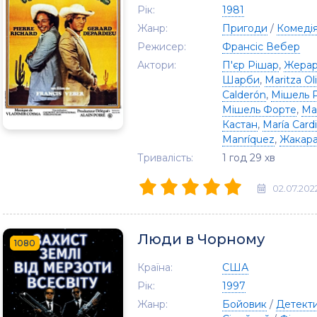
Рік:
1981
Жанр:
Пригоди
/
Комеді
Режисер:
Франсіс Вебер
Актори:
П'єр Рішар
,
Жерар
Шарби
,
Maritza Ol
Calderón
,
Мішель 
Мішель Форте
,
Ма
Кастан
,
María Cardi
Manríquez
,
Жакар
Тривалість:
1 год 29 хв
02.07.202
Люди в Чорному
1080
Країна:
США
Рік:
1997
Жанр:
Бойовик
/
Детект