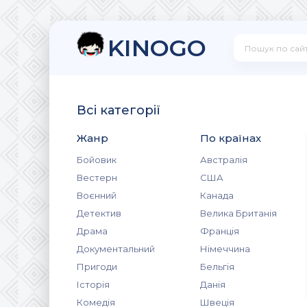
KINOGO
Всі категорії
Жанр
По країнах
Бойовик
Австралія
Вестерн
США
Воєнний
Канада
Детектив
Велика Британія
Драма
Франція
Документальний
Німеччина
Пригоди
Бельгія
Історія
Данія
Комедія
Швеція