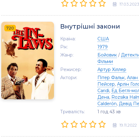
17.03.202
Внутрішні закони
720
Країна:
США
Рік:
1979
Жанр:
Бойовик
/
Детект
Фільми
Режисер:
Артур Хіллер
Актори:
Пітер Фальк
,
Алан 
Пейсер
,
Арлін Гол
Caridi
,
Ед Беглі-м
Дена
,
Rozsika Hal
Calderón
,
Девід П
Тривалість:
1 год 43 хв
19.11.2022