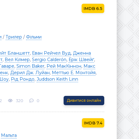
6.5
и
/
Трилер
/
Фільми
ейт Бланшетт
,
Еван Рейчел Вуд
,
Дженна
т
,
Вел Кілмер
,
Sergio Calderón
,
Ерік Швейґ
,
Таваре
,
Simon Baker
,
Рей МакКіннон
,
Макс
енк
,
Дерил Дж. Луйан
,
Меттью Е. Монтойя
,
 Шоу
,
Рід Рондо
,
Juddson Keith Linn
2
320
0
Дивитися онлайн
7.4
,
Мальта