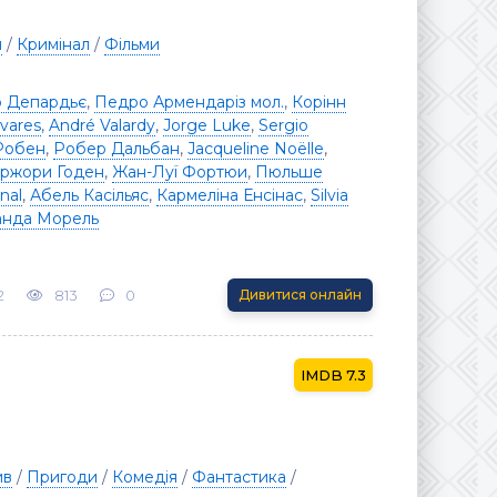
я
/
Кримінал
/
Фільми
 Депардьє
,
Педро Армендаріз мол.
,
Корінн
ivares
,
André Valardy
,
Jorge Luke
,
Sergio
Робен
,
Робер Дальбан
,
Jacqueline Noëlle
,
ржори Годен
,
Жан-Луї Фортюи
,
Пюльше
nal
,
Абель Касільяс
,
Кармеліна Енсінас
,
Silvia
анда Морель
2
813
0
Дивитися онлайн
7.3
ив
/
Пригоди
/
Комедія
/
Фантастика
/