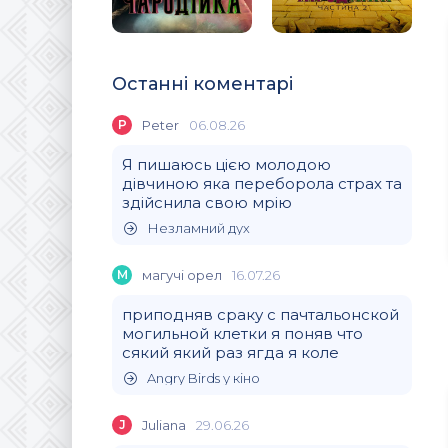
Останні коментарі
P
Peter
06.08.26
Я пишаюсь цією молодою
дівчиною яка переборола страх та
здійснила свою мрію
Незламний дух
М
магучi орел
16.07.26
приподняв сраку с пачтальонской
могильной клетки я поняв что
сякий який раз ягда я коле
Angry Birds у кіно
J
Juliana
29.06.26