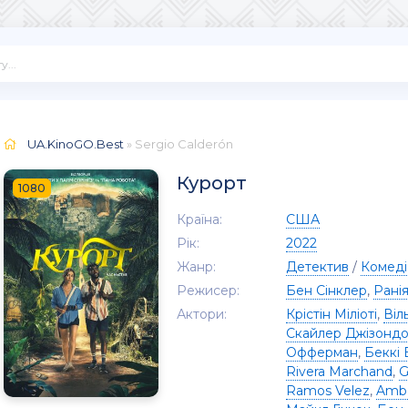
UA.KinoGO.Best
» Sergio Calderón
Курорт
1080
Країна:
США
Рік:
2022
Жанр:
Детектив
/
Комеді
Режисер:
Бен Сінклер
,
Ранія
Актори:
Крістін Міліоті
,
Віл
Скайлер Джізонд
Офферман
,
Беккі
Rivera Marchand
,
G
Ramos Velez
,
Ambe