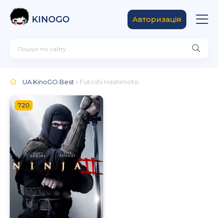
KINOGO
Авторизація
UA.KinoGO.Best
» Futoshi Hashimoto
720