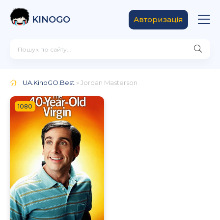
KINOGO
Авторизація
UA.KinoGO.Best
» Jordan Masterson
1080