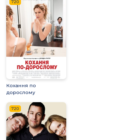
720
Кохання по
дорослому
720