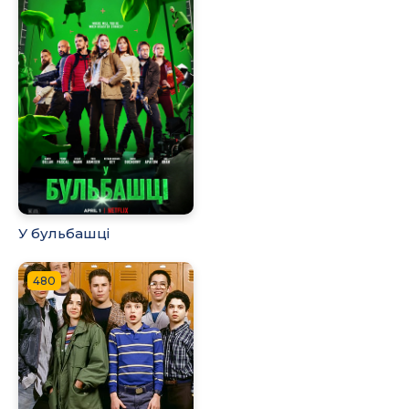
У бульбашці
480