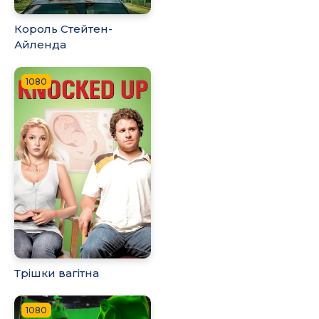
Король Стейтен-
Айленда
1080
Трішки вагітна
1080