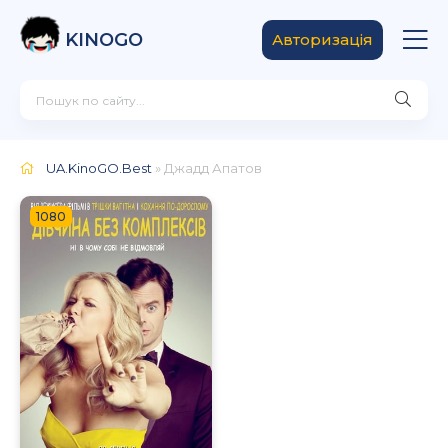
KINOGO
Авторизація
UA.KinoGO.Best
» Джадд Апатов
1080