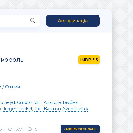
Авторизація
 король
5.5
й
/
Фільми
rd Seyd
,
Guildo Horn
,
Анатоль Таубман
,
р
,
Jürgen Tonkel
,
Joel Basman
,
Sven Gielnik
3
377
0
Дивитися онлайн