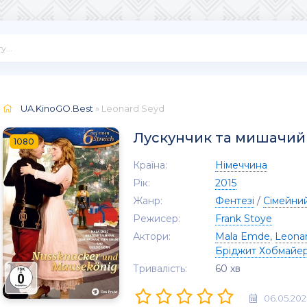
UA.KinoGO.Best
» Leonard Seyd
Лускунчик та мишачий
1080
Країна:
Німеччина
Рік:
2015
Жанр:
Фентезі
/
Сімейни
Режисер:
Frank Stoye
Актори:
Mala Emde
,
Leona
Бріджит Хобмайе
Тривалість:
60 хв
06.05.202