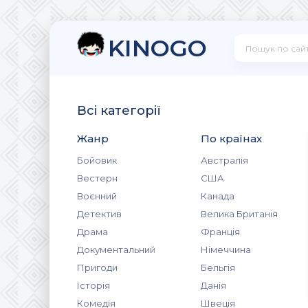
KINOGO
Всі категорії
Жанр
По країнах
Бойовик
Австралія
Вестерн
США
Воєнний
Канада
Детектив
Велика Британія
Драма
Франція
Документальний
Німеччина
Пригоди
Бельгія
Історія
Данія
Комедія
Швеція