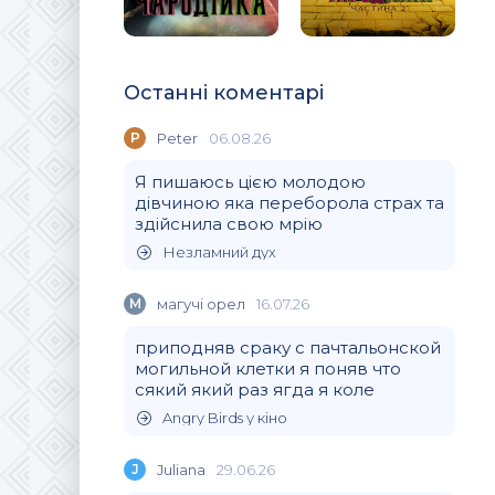
Останні коментарі
P
Peter
06.08.26
Я пишаюсь цією молодою
дівчиною яка переборола страх та
здійснила свою мрію
Незламний дух
М
магучi орел
16.07.26
приподняв сраку с пачтальонской
могильной клетки я поняв что
сякий який раз ягда я коле
Angry Birds у кіно
J
Juliana
29.06.26