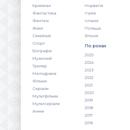
Кримінал
Норвегія
Фантастика
Італія
Фентезі
Іспанія
Жахи
Польща
Сімейний
Японія
Спорт
По роках
Біографія
2025
Музичний
2024
Трилер
2023
Мелодрама
2022
Фільми
2021
Серіали
2020
Мультфільми
2019
Мультсеріали
2018
Аніме
2017
2016