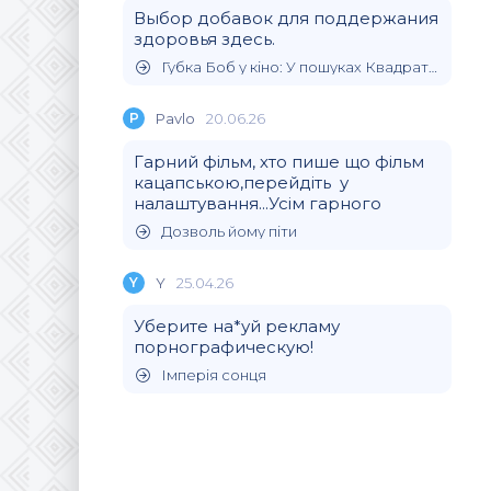
Выбор добавок для поддержания
здоровья здесь.
Губка Боб у кіно: У пошуках Квадратних Штанів
P
Pavlo
20.06.26
Гарний фільм, хто пише що фільм
кацапською,перейдіть у
налаштування...Усім гарного
Дозволь йому піти
Y
Y
25.04.26
Уберите на*уй рекламу
порнографическую!
Імперія сонця