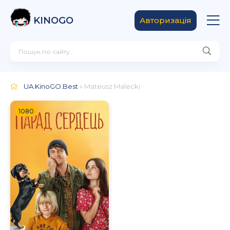
KINOGO
Авторизація
UA.KinoGO.Best
» Mateusz Malecki
1080