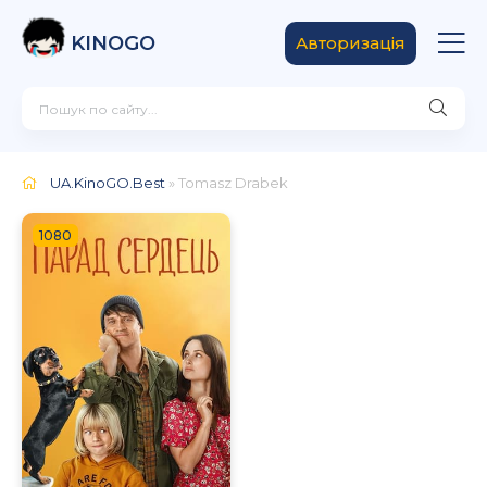
KINOGO
Авторизація
UA.KinoGO.Best
» Tomasz Drabek
1080