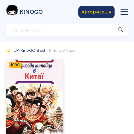
KINOGO
Авторизація
UA.KinoGO.Best
» Maurice Auzel
1080