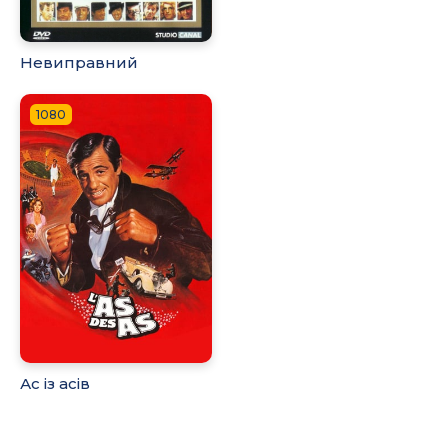
Невиправний
1080
Ас із асів