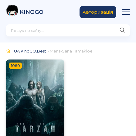
KINOGO
Авторизація
UA.KinoGO.Best
» Mens-Sana Tamakloe
1080