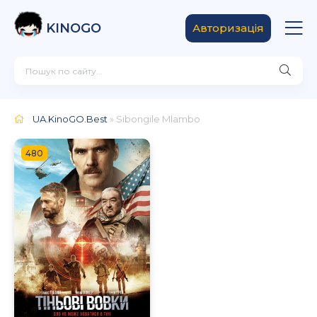
KINOGO
Авторизація
UA.KinoGO.Best
» Sibongile Mlambo
480