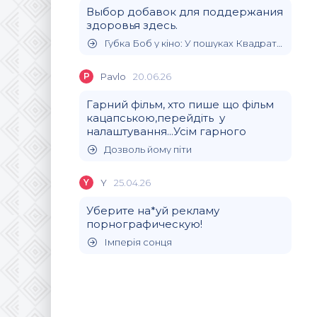
Выбор добавок для поддержания
здоровья здесь.
Губка Боб у кіно: У пошуках Квадратних Штанів
P
Pavlo
20.06.26
Гарний фільм, хто пише що фільм
кацапською,перейдіть у
налаштування...Усім гарного
Дозволь йому піти
Y
Y
25.04.26
Уберите на*уй рекламу
порнографическую!
Імперія сонця