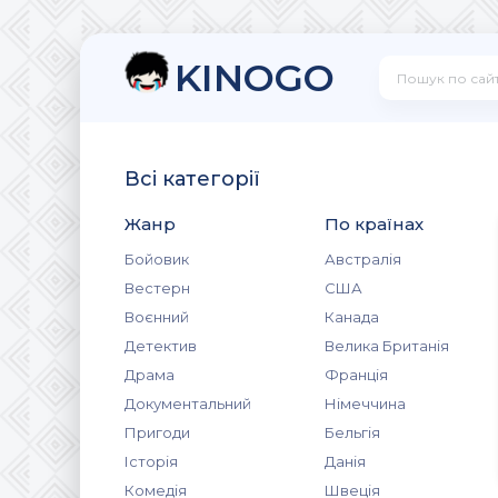
KINOGO
Всі категорії
Жанр
По країнах
Бойовик
Австралія
Вестерн
США
Воєнний
Канада
Детектив
Велика Британія
Драма
Франція
Документальний
Німеччина
Пригоди
Бельгія
Історія
Данія
Комедія
Швеція