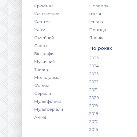
Кримінал
Норвегія
Фантастика
Італія
Фентезі
Іспанія
Жахи
Польща
Сімейний
Японія
Спорт
По роках
Біографія
2025
Музичний
2024
Трилер
2023
Мелодрама
2022
Фільми
2021
Серіали
2020
Мультфільми
2019
Мультсеріали
2018
Аніме
2017
2016