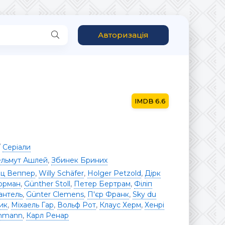
Авторизація
6.6
/
Серіали
ельмут Ашлей
,
Збинек Бриних
іц Веппер
,
Willy Schäfer
,
Holger Petzold
,
Дірк
орман
,
Günther Stoll
,
Петер Бертрам
,
Філіп
антель
,
Günter Clemens
,
П'єр Франк
,
Sky du
ик
,
Міхаель Гар
,
Вольф Рот
,
Клаус Херм
,
Хенрі
ammann
,
Карл Ренар