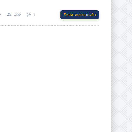
2
492
1
Дивитися онлайн