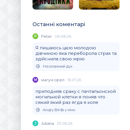
Останні коментарі
P
Peter
06.08.26
Я пишаюсь цією молодою
дівчиною яка переборола страх та
здійснила свою мрію
Незламний дух
М
магучi орел
16.07.26
приподняв сраку с пачтальонской
могильной клетки я поняв что
сякий який раз ягда я коле
Angry Birds у кіно
J
Juliana
29.06.26