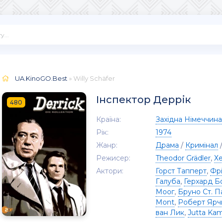
UA.KinoGO.Best
» Willy Schäfer
Інспектор Деррік
480
Країна:
Західна Німеччина
Рік:
1974
Жанр:
Драма
/
Кримінал
Режисер:
Theodor Grädler
,
Х
Актори:
Горст Тапперт
,
Фр
Галуба
,
Герхард Б
Моог
,
Бруно Ст. П
Mont
,
Роберт Ярч
ван Лик
,
Jutta K