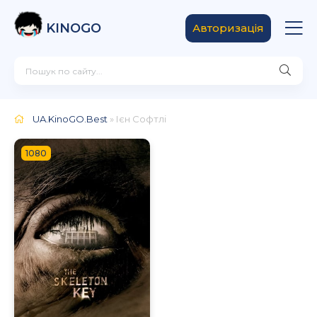
KINOGO
Авторизація
UA.KinoGO.Best
» Ієн Софтлі
1080