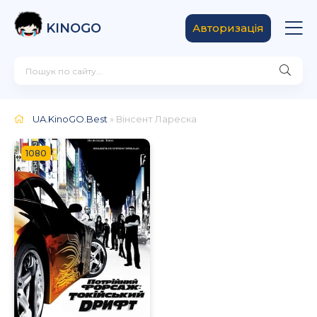
KINOGO
Авторизація
UA.KinoGO.Best
» Вінсент Лареска
1080