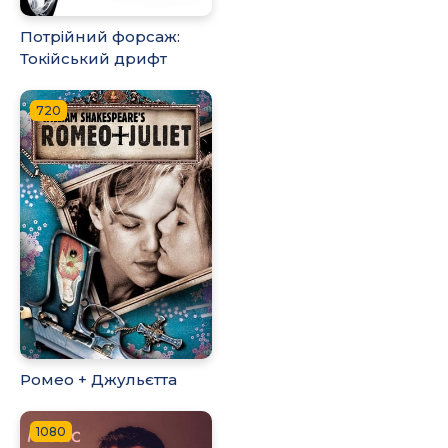
Потрійний форсаж:
Токійський дрифт
720
Ромео + Джульєтта
1080