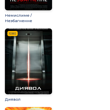
Немислиме /
Незбагненне
1080
Диявол