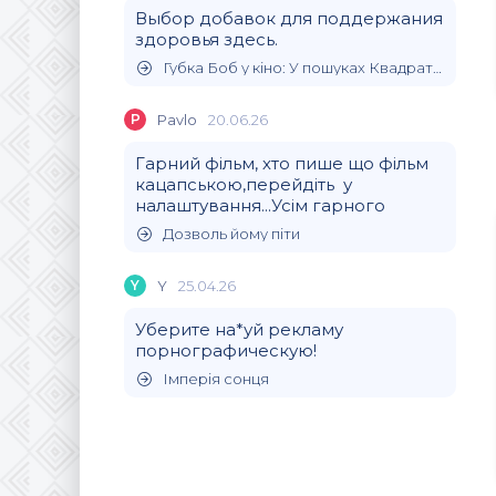
Выбор добавок для поддержания
здоровья здесь.
Губка Боб у кіно: У пошуках Квадратних Штанів
P
Pavlo
20.06.26
Гарний фільм, хто пише що фільм
кацапською,перейдіть у
налаштування...Усім гарного
Дозволь йому піти
Y
Y
25.04.26
Уберите на*уй рекламу
порнографическую!
Імперія сонця