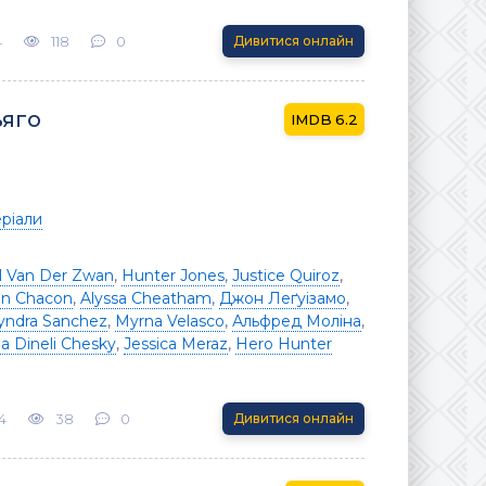
4
118
0
Дивитися онлайн
ьяго
6.2
ріали
il Van Der Zwan
,
Hunter Jones
,
Justice Quiroz
,
in Chacon
,
Alyssa Cheatham
,
Джон Леґуізамо
,
yndra Sanchez
,
Myrna Velasco
,
Альфред Моліна
,
a Dineli Chesky
,
Jessica Meraz
,
Hero Hunter
4
38
0
Дивитися онлайн