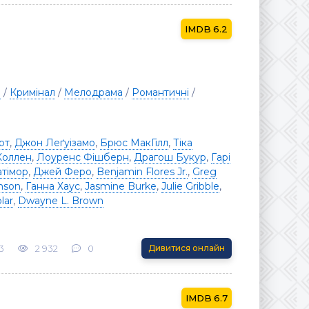
6.2
я
/
Кримінал
/
Мелодрама
/
Романтичні
/
рт
,
Джон Леґуізамо
,
Брюс МакГілл
,
Тіка
Коллен
,
Лоуренс Фішберн
,
Драгош Букур
,
Гарі
тімор
,
Джей Феро
,
Benjamin Flores Jr.
,
Greg
nson
,
Ганна Хаус
,
Jasmine Burke
,
Julie Gribble
,
lar
,
Dwayne L. Brown
3
2 932
0
Дивитися онлайн
6.7