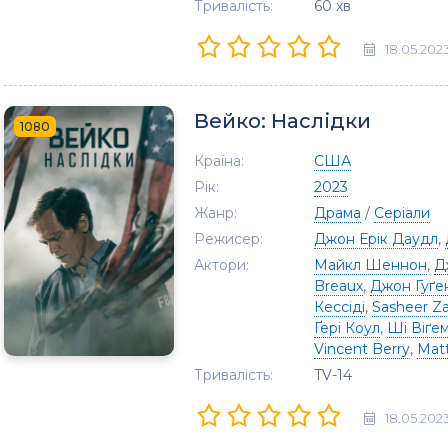
Тривалість:
60 хв
18.05.202
Вейко: Наслідки
1080
Країна:
США
Рік:
2023
Жанр:
Драма
/
Серіали
Режисер:
Джон Ерік Даудл
,
Актори:
Майкл Шеннон
,
Д
Breaux
,
Джон Гуґе
Кессіді
,
Sasheer Z
Ґері Коул
,
Ші Віґе
Vincent Berry
,
Mat
Тривалість:
TV-14
18.05.202