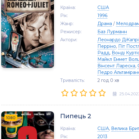
Країна:
США
Рік:
1996
Жанр:
Драма
/
Мелодра
Режисер:
Баз Лурманн
Актори:
Леонардо ДіКапрі
Перріно
,
Піт Пост
Радд
,
Вонді Курті
Майкл Еммет Вол
Вінсент Лареска
,
Педро Альтаміран
Тривалість:
2 год 0 хв
25.04.202
Пипець 2
1080
Країна:
США
,
Велика Брит
Рік:
2013