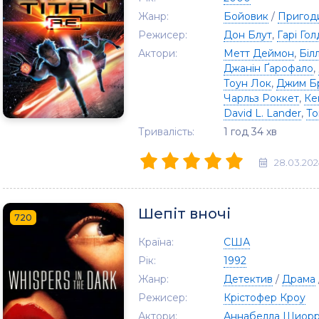
Жанр:
Бойовик
/
Пригод
Режисер:
Дон Блут
,
Гарі Го
Актори:
Метт Деймон
,
Біл
Джанін Ґарофало
,
Тоун Лок
,
Джим Б
Чарльз Роккет
,
Ке
David L. Lander
,
То
Тривалість:
1 год 34 хв
28.03.202
Шепіт вночі
720
Країна:
США
Рік:
1992
Жанр:
Детектив
/
Драма
Режисер:
Крістофер Кроу
Актори:
Аннабелла Шиор