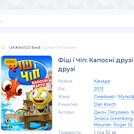
UA.KinoGO.Best
» Джон Леґуізамо
Фіш і Чіп: Капосні друзі
1080
друзі
Країна:
Канада
Рік:
2013
Жанр:
Сімейний
/
Мультф
Режисер:
Dan Krech
Актори:
Джон Леґуізамо
,
М
Jessica Greenberg
Meunier
,
Roger St.
Тривалість:
1 год 32 хв