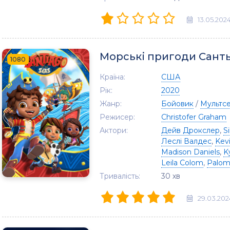
13.05.202
Морські пригоди Сант
1080
Країна:
США
Рік:
2020
Жанр:
Бойовик
/
Мультсе
Режисер:
Christofer Graham
Актори:
Дейв Дрокслер
,
S
Леслі Валдес
,
Kev
Madison Daniels
,
K
Leila Colom
,
Palom
Тривалість:
30 хв
29.03.202