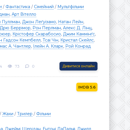
и
/
Фантастика
/
Сімейний
/
Мультфільми
лдман
,
Арт Вітелло
л Пуллман
,
Джон Леґуізамо
,
Натан Лейн
,
Дрю Беррімор
,
Рон Перлман
,
Алекс Д. Лінц
,
рюер
,
Крістофер Скарабосио
,
Джим Каммінґс
,
н Гадсон Кемпбелл
,
Тсаі Чін
,
Кристал Скейлс
,
мас А. Чантлер
,
Ілейн А. Кларк
,
Рой Конрад
4
73
0
Дивитися онлайн
5.6
/
Жахи
/
Трилер
/
Фільми
ра
,
Джеймі Шерідан
,
Ентоні ЛаПалья
,
Джилл