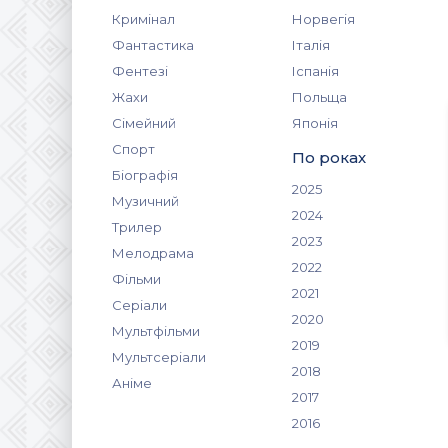
Кримінал
Норвегія
Фантастика
Італія
Фентезі
Іспанія
Жахи
Польща
Сімейний
Японія
Спорт
По роках
Біографія
2025
Музичний
2024
Трилер
2023
Мелодрама
2022
Фільми
2021
Серіали
2020
Мультфільми
2019
Мультсеріали
2018
Аніме
2017
2016