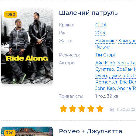
Шалений патруль
1080
Країна:
США
Рік:
2014
Жанр:
Бойовик
/
Комеді
Фільми
Режисер:
Тім Сторі
Актори:
Айс К'юб
,
Кевін Га
Сумптер
,
Брайан 
Оуен
,
Джейкоб Ла
Rementer
,
Eric Be
John Kap
,
Anona To
Тривалість:
1 год 39 хв
05.05.202
Ромео + Джульєтта
720