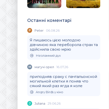
Останні коментарі
P
Peter
06.08.26
Я пишаюсь цією молодою
дівчиною яка переборола страх та
здійснила свою мрію
Незламний дух
М
магучi орел
16.07.26
приподняв сраку с пачтальонской
могильной клетки я поняв что
сякий який раз ягда я коле
Angry Birds у кіно
J
Juliana
29.06.26