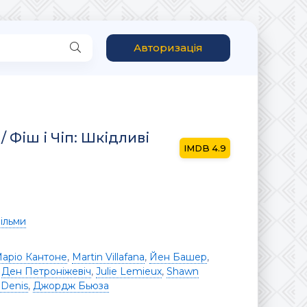
Авторизація
 / Фіш і Чіп: Шкідливі
4.9
ільми
аріо Кантоне
,
Martin Villafana
,
Йен Башер
,
,
Ден Петроніжевіч
,
Julie Lemieux
,
Shawn
 Denis
,
Джордж Бьюза