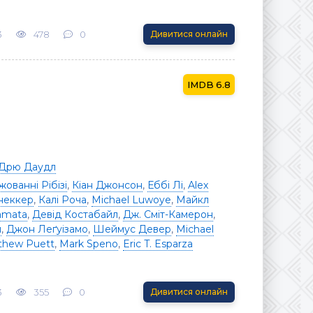
3
478
0
Дивитися онлайн
6.8
Дрю Даудл
жованні Рібізі
,
Кіан Джонсон
,
Еббі Лі
,
Alex
неккер
,
Калі Роча
,
Michael Luwoye
,
Майкл
amata
,
Девід Костабайл
,
Дж. Сміт-Камерон
,
м
,
Джон Леґуізамо
,
Шеймус Девер
,
Michael
thew Puett
,
Mark Speno
,
Eric T. Esparza
3
355
0
Дивитися онлайн