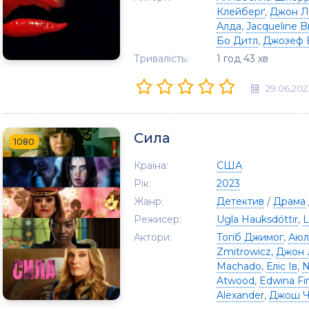
Клейберґ
,
Джон Л
Алда
,
Jacqueline B
Бо Дитл
,
Джозеф Б
Тривалість:
1 год 43 хв
29.06.202
Сила
1080
Країна:
США
Рік:
2023
Жанр:
Детектив
/
Драма
Режисер:
Ugla Hauksdóttir
,
L
Актори:
Тогіб Джимог
,
Аюл
Zmitrowicz
,
Джон 
Machado
,
Еліс Ів
,
N
Atwood
,
Edwina Fi
Alexander
,
Джош Ч