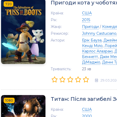
Пригоди кота у чоботя
720
Країна:
США
Рік:
2015
Жанр:
Пригоди
/
Комеді
Режисер:
Johnny Castuciano
Актори:
Ерік Бауза
,
Джейм
Кенді Міло
,
Лорей
Карлос Алазракі
,
Д
Беннетт
,
Джім Ме
ДіМаджіо
,
Денні Т
Тривалість:
23 хв
29.03.202
Титан: Після загибелі 
1080
Країна:
США
Рік:
2000