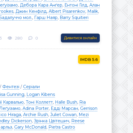
еґуізамо
,
Дебора Кара Анґер
,
Ентоні Гілд
,
Алан
rookes
,
Джин Кенфілд
,
Albert Pisarenkov
,
Malik
,
адалуччо мол.
,
Гарш Наяр
,
Barry Squitieri
3
280
0
Дивитися онлайн
5.6
/
Фентезі
/
Серіали
isa Gunning
,
Logan Kibens
ії Карвалью
,
Тоні Коллетт
,
Halle Bush
,
Ria
Леґуізамо
,
Adina Porter
,
Едді Марсан
,
Gerrison
ico Hiraga
,
Archie Rush
,
Juliet Cowan
,
Mezi
ndley Dickerson
,
Зрінка Цвітешич
,
Reese
арльз
,
Gary McDonald
,
Pietra Castro