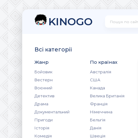
KINOGO
Всі категорії
Жанр
По країнах
Бойовик
Австралія
Вестерн
США
Воєнний
Канада
Детектив
Велика Британія
Драма
Франція
Документальний
Німеччина
Пригоди
Бельгія
Історія
Данія
Комедія
Швеція