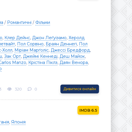
ма
/
Романтичні
/
Фільми
о
,
Клер Дейнс
,
Джон Леґуізамо
,
Херолд
летвайт
,
Пол Сорвіно
,
Браян Деннегі
,
Пол
с-Холл
,
Міріам Марґоліс
,
Джессі Бредфорд
,
ш
,
Зак Орт
,
Джеймі Кеннеді
,
Деш Майок
,
Carlos Manzo
,
Крістіна Піклз
,
Даян Венора
,
о
3
320
0
Дивитися онлайн
6.5
анія
,
Японія