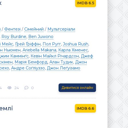
х
6.5
я
/
Фентезі
/
Сімейний
/
Мультсеріали
,
Roy Burdine
,
Ben Juwono
і Мейс
,
Ґрей Ґріффін
,
Пол Ругг
,
Joshua Rush
,
н Ньюмен
,
Ariebella Makana
,
Карла Хіменес
,
жим Каммінґс
,
Кевін Майкл Річардсон
,
Джеф
скімен
,
Марія Бемфорд
,
Алан Тудик
,
Джон
рехо
,
Андре Соґліуззо
,
Джон Леґуізамо
4
24
0
Дивитися онлайн
Землі
6.6