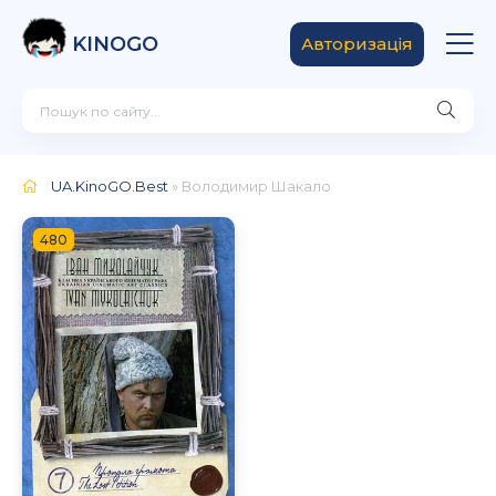
KINOGO
Авторизація
UA.KinoGO.Best
» Володимир Шакало
480