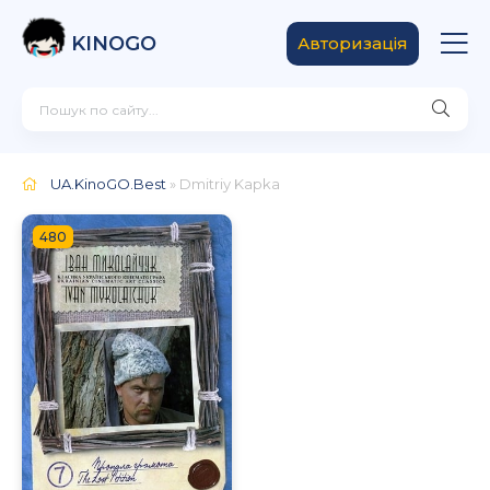
KINOGO
Авторизація
UA.KinoGO.Best
» Dmitriy Kapka
480