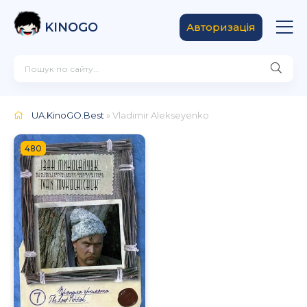
KINOGO
Авторизація
UA.KinoGO.Best
» Vladimir Alekseyenko
480