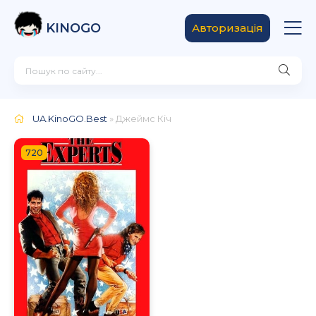
KINOGO
Авторизація
UA.KinoGO.Best
» Джеймс Кіч
720