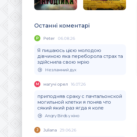
Останні коментарі
P
Peter
06.08.26
Я пишаюсь цією молодою
дівчиною яка переборола страх та
здійснила свою мрію
Незламний дух
М
магучi орел
16.07.26
приподняв сраку с пачтальонской
могильной клетки я поняв что
сякий який раз ягда я коле
Angry Birds у кіно
J
Juliana
29.06.26