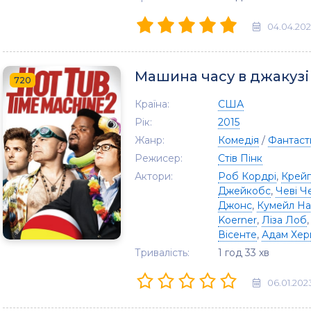
04.04.20
Машина часу в джакузі
720
Країна:
США
Рік:
2015
Жанр:
Комедія
/
Фантаст
Режисер:
Стів Пінк
Актори:
Роб Кордрі
,
Крейг
Джейкобс
,
Чеві Ч
Джонс
,
Кумейл На
Koerner
,
Ліза Лоб
Вісенте
,
Адам Хе
Тривалість:
1 год 33 хв
06.01.202