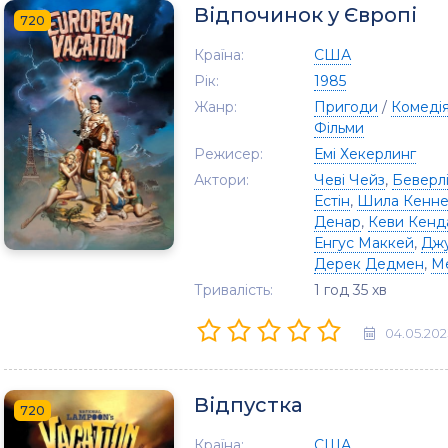
Відпочинок у Європі
720
Країна:
США
Рік:
1985
Жанр:
Пригоди
/
Комеді
Фільми
Режисер:
Емі Хекерлинг
Актори:
Чеві Чейз
,
Беверл
Естін
,
Шила Кенне
Денар
,
Кеви Кенд
Енгус Маккей
,
Джу
Дерек Дедмен
,
Ме
Тривалість:
1 год 35 хв
04.05.202
Відпустка
720
Країна:
США