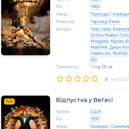
Рік:
1983
Жанр:
Пригоди
/
Комеді
Режисер:
Гарольд Реміс
Актори:
Чеві Чейз
,
Беверл
Ентоні Майкл Голл
Мюррей
,
Міріам Ф
МакРей
,
Джон Ке
Навин мл.
,
Nathan
Діл
Тривалість:
1 год 38 хв
04.05.202
Відпустка у Веґасі
720
Країна:
США
Рік:
1997
Жанр:
Комедія
/
Сімейни