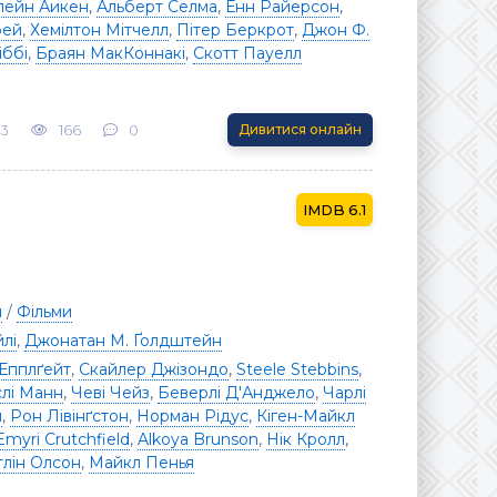
лейн Аикен
,
Альберт Селма
,
Енн Райерсон
,
рей
,
Хемілтон Мітчелл
,
Пітер Беркрот
,
Джон Ф.
іббі
,
Браян МакКоннакі
,
Скотт Пауелл
23
166
0
Дивитися онлайн
6.1
я
/
Фільми
лі
,
Джонатан М. Ґолдштейн
 Епплґейт
,
Скайлер Джізондо
,
Steele Stebbins
,
лі Манн
,
Чеві Чейз
,
Беверлі Д'Анджело
,
Чарлі
л
,
Рон Лівінґстон
,
Норман Рідус
,
Кіген-Майкл
Emyri Crutchfield
,
Alkoya Brunson
,
Нік Кролл
,
тлін Олсон
,
Майкл Пенья