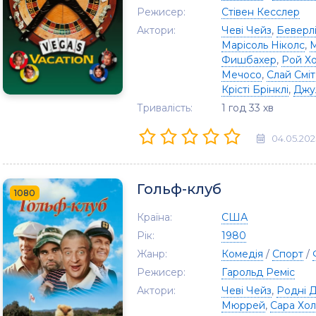
Режисер:
Стівен Кесслер
Актори:
Чеві Чейз
,
Беверл
Марісоль Ніколс
,
М
Фишбахер
,
Рой Х
Мечосо
,
Слай Сміт
Крісті Брінклі
,
Джу
Тривалість:
1 год 33 хв
04.05.202
Гольф-клуб
1080
Країна:
США
Рік:
1980
Жанр:
Комедія
/
Спорт
/
Режисер:
Гарольд Реміс
Актори:
Чеві Чейз
,
Родні 
Мюррей
,
Сара Хо