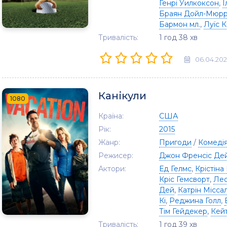
Генрі Уилкоксон
,
І
Браян Дойл-Мюр
Бармон мл.
,
Луїс К
Тривалість:
1 год 38 хв
06.04.20
Канікули
1080
Країна:
США
Рік:
2015
Жанр:
Пригоди
/
Комеді
Режисер:
Джон Френсіс Дей
Актори:
Ед Гелмс
,
Крістіна
Кріс Гемсворт
,
Лес
Дей
,
Катрін Місса
Кі
,
Реджина Голл
,
Тім Гейдекер
,
Кей
Тривалість:
1 год 39 хв