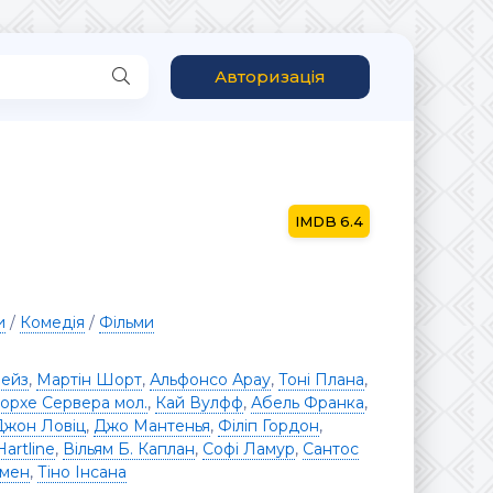
Авторизація
6.4
и
/
Комедія
/
Фільми
Чейз
,
Мартін Шорт
,
Альфонсо Арау
,
Тоні Плана
,
орхе Сервера мол.
,
Кай Вулфф
,
Абель Франка
,
Джон Ловіц
,
Джо Мантенья
,
Філіп Гордон
,
artline
,
Вільям Б. Каплан
,
Софі Ламур
,
Сантос
тмен
,
Тіно Інсана