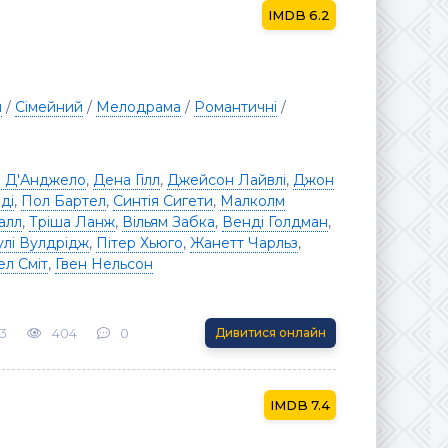
6.2
я
/
Сімейний
/
Мелодрама
/
Романтичні
/
і Д'Анджело
,
Дена Гілл
,
Джейсон Лайвлі
,
Джон
ді
,
Пол Бартел
,
Синтія Сигети
,
Малколм
алл
,
Тріша Ланж
,
Вільям Забка
,
Венді Голдман
,
лі Вулдрідж
,
Пітер Хьюго
,
Жанетт Чарльз
,
л Сміт
,
Гвен Нельсон
3
404
0
Дивитися онлайн
7.4