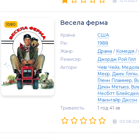
13.11.2023
Весела ферма
1080
Країна:
США
Рік:
1988
Жанр:
Драма
/
Комедія
/
Режисер:
Джордж Рой Гілл
Актори:
Чеві Чейз
,
Медолі
Меєр
,
Джек Ґілпін
Ґленн Пламмер
,
В
Декін Метьюз
,
Віл
Несбітт Блейсдел
Макінтайр Діксон
Тривалість:
1 год 41 хв
03.08.20