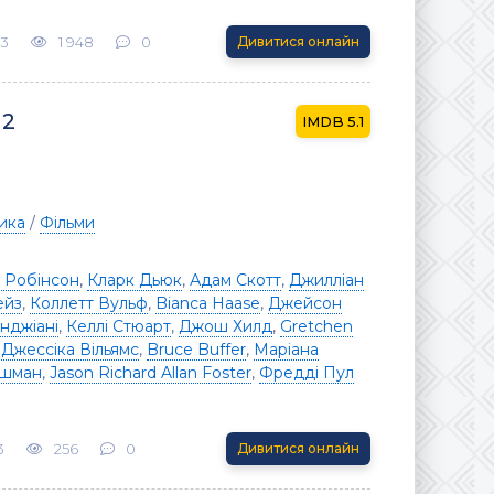
23
1 948
0
Дивитися онлайн
 2
5.1
ика
/
Фільми
 Робінсон
,
Кларк Дьюк
,
Адам Скотт
,
Джилліан
ейз
,
Коллетт Вульф
,
Bianca Haase
,
Джейсон
нджіані
,
Келлі Стюарт
,
Джош Хилд
,
Gretchen
,
Джессіка Вільямс
,
Bruce Buffer
,
Маріана
ршман
,
Jason Richard Allan Foster
,
Фредді Пул
3
256
0
Дивитися онлайн