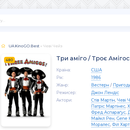
UA.KinoGO.Best
» Чеві Чейз
Три аміго / Троє Амігос
480
Країна:
США
Рік:
1986
Жанр:
Вестерн
/
Пригод
Режисер:
Джон Лендіс
Актори:
Стів Мартін
,
Чеві 
Патріс Мартінес
,
Х
Фред Аспараґус
,
Майкл Рен
,
Gene H
Моралес
,
Філ Хар