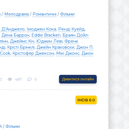
я
/
Мелодрама
/
Романтичні
/
Фільми
і Д'Анджело
,
Імоджен Кока
,
Ренді Куейд
,
,
Дена Баррон
,
Eddie Bracken
,
Браян Дойл-
лінн
,
Джеймс Кіч
,
Юджин Леві
,
Френк
нді
,
Крісті Брінклі
,
Джейн Краковски
,
Джон П.
 Cook
,
Крістофер Джексон
,
Мікі Джонс
,
Джон
3
487
0
Дивитися онлайн
6.0
й
/
Фільми