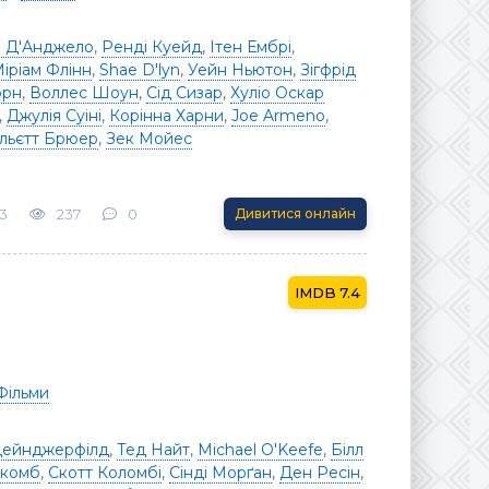
і Д'Анджело
,
Ренді Куейд
,
Ітен Ембрі
,
іріам Флінн
,
Shae D'lyn
,
Уейн Ньютон
,
Зігфрід
орн
,
Воллес Шоун
,
Сід Сизар
,
Хуліо Оскар
,
Джулія Суіні
,
Корінна Харни
,
Joe Armeno
,
льєтт Брюер
,
Зек Мойес
3
237
0
Дивитися онлайн
7.4
Фільми
Дейнджерфілд
,
Тед Найт
,
Michael O'Keefe
,
Білл
лкомб
,
Скотт Коломбі
,
Сінді Морґан
,
Ден Ресін
,