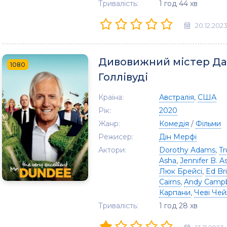
Тривалість:
1 год 44 хв
20.12.202
Дивовижний містер Дан
1080
Голлівуді
Країна:
Австралія
,
США
Рік:
2020
Жанр:
Комедія
/
Фільми
Режисер:
Дін Мерфі
Актори:
Dorothy Adams
,
Tr
Asha
,
Jennifer B. A
Люк Брейсі
,
Ed Br
Cairns
,
Andy Campb
Карпани
,
Чеві Чей
Тривалість:
1 год 28 хв