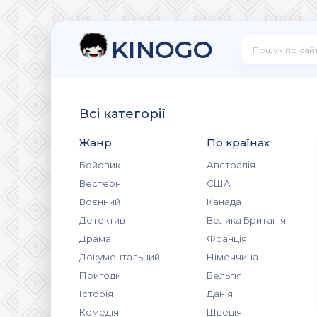
KINOGO
Всі категорії
Жанр
По країнах
Бойовик
Австралія
Вестерн
США
Воєнний
Канада
Детектив
Велика Британія
Драма
Франція
Документальний
Німеччина
Пригоди
Бельгія
Історія
Данія
Комедія
Швеція