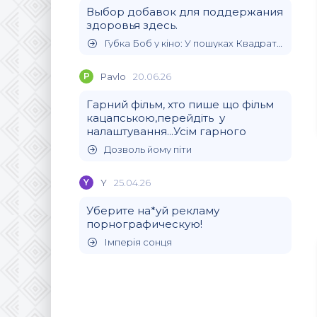
Выбор добавок для поддержания
здоровья здесь.
Губка Боб у кіно: У пошуках Квадратних Штанів
P
Pavlo
20.06.26
Гарний фільм, хто пише що фільм
кацапською,перейдіть у
налаштування...Усім гарного
Дозволь йому піти
Y
Y
25.04.26
Уберите на*уй рекламу
порнографическую!
Імперія сонця