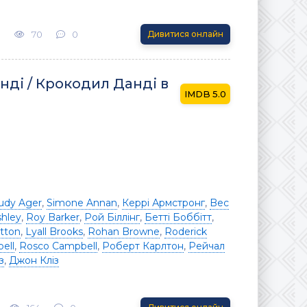
3
70
0
Дивитися онлайн
ді / Крокодил Данді в
5.0
udy Ager
,
Simone Annan
,
Керрі Армстронг
,
Bec
shley
,
Roy Barker
,
Рой Біллінг
,
Бетті Боббітт
,
itton
,
Lyall Brooks
,
Rohan Browne
,
Roderick
ell
,
Rosco Campbell
,
Роберт Карлтон
,
Рейчал
з
,
Джон Кліз