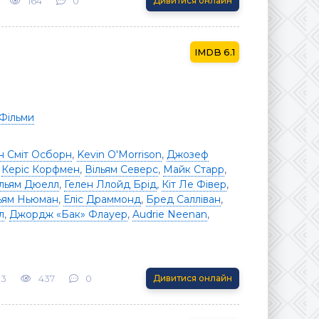
164
0
Дивитися онлайн
6.1
Фільми
н Сміт Осборн
,
Kevin O'Morrison
,
Джозеф
,
Керіс Корфмен
,
Вільям Северс
,
Майк Старр
,
ільям Дюелл
,
Гелен Ллойд Брід
,
Кіт Ле Фівер
,
ьям Ньюман
,
Еліс Драммонд
,
Бред Салліван
,
л
,
Джордж «Бак» Флауер
,
Audrie Neenan
,
23
437
0
Дивитися онлайн