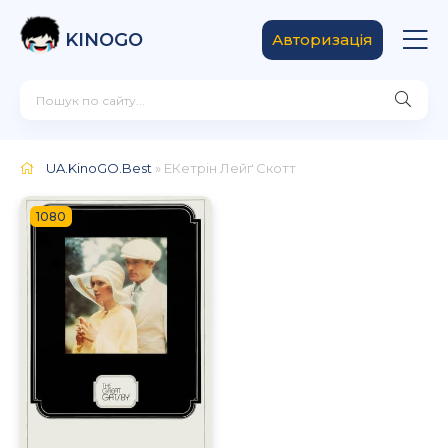
KINOGO
Авторизація
UA.KinoGO.Best
» ЕКетрін Лейґ Скотт
1080