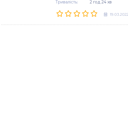
Тривалість:
2 год 24 хв
19.03.202