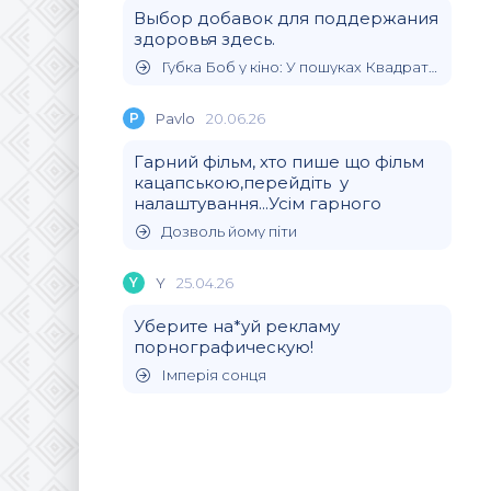
Выбор добавок для поддержания
здоровья здесь.
Губка Боб у кіно: У пошуках Квадратних Штанів
P
Pavlo
20.06.26
Гарний фільм, хто пише що фільм
кацапською,перейдіть у
налаштування...Усім гарного
Дозволь йому піти
Y
Y
25.04.26
Уберите на*уй рекламу
порнографическую!
Імперія сонця