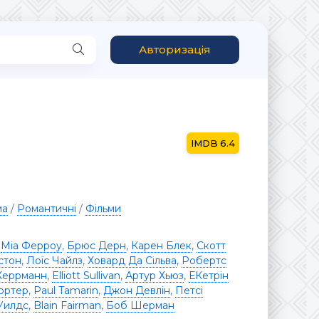
Авторизація
6.4
ма
/
Романтичні
/
Фільми
,
Міа Ферроу
,
Брюс Дерн
,
Карен Блек
,
Скотт
стон
,
Лоїс Чайлз
,
Ховард Да Сільва
,
Робертс
Херрманн
,
Elliott Sullivan
,
Артур Хьюз
,
ЕКетрін
ортер
,
Paul Tamarin
,
Джон Девлін
,
Петсі
Уилдс
,
Blain Fairman
,
Боб Шерман