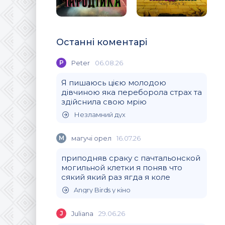
Останні коментарі
P
Peter
06.08.26
Я пишаюсь цією молодою
дівчиною яка переборола страх та
здійснила свою мрію
Незламний дух
М
магучi орел
16.07.26
приподняв сраку с пачтальонской
могильной клетки я поняв что
сякий який раз ягда я коле
Angry Birds у кіно
J
Juliana
29.06.26