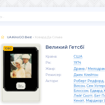
UA.KinoGO.Best
» Ховард Да Сільва
Великий Гетсбі
1080
Країна:
США
Рік:
1974
Жанр:
Драма
/
Мелодра
Режисер:
Джек Клейтон
Актори:
Роберт Редфорд
Вілсон
,
Сем Уотер
Блоссом
,
Едвард 
Лейґ Скотт
,
Бет П
Кензіт
,
Марджорі 