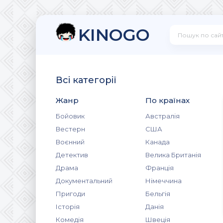
KINOGO
Всі категорії
Жанр
По країнах
Бойовик
Австралія
Вестерн
США
Воєнний
Канада
Детектив
Велика Британія
Драма
Франція
Документальний
Німеччина
Пригоди
Бельгія
Історія
Данія
Комедія
Швеція