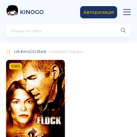
KINOGO
Авторизація
UA.KinoGO.Best
» Кармен Серано
1080