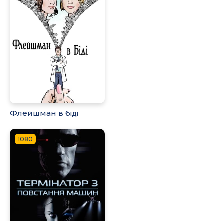
Флейшман в біді
1080