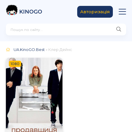
KINOGO
Авторизація
UA.KinoGO.Best
» Клер Дейнс
1080