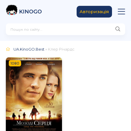
KINOGO
Авторизація
UA.KinoGO.Best
» Клер Річардс
1080