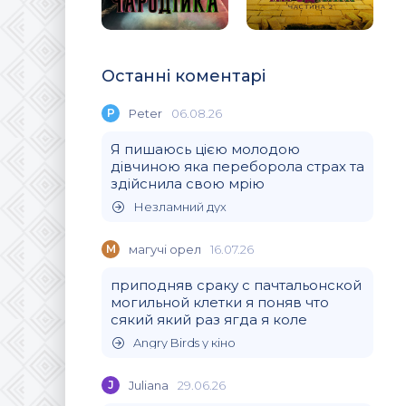
Останні коментарі
P
Peter
06.08.26
Я пишаюсь цією молодою
дівчиною яка переборола страх та
здійснила свою мрію
Незламний дух
М
магучi орел
16.07.26
приподняв сраку с пачтальонской
могильной клетки я поняв что
сякий який раз ягда я коле
Angry Birds у кіно
J
Juliana
29.06.26