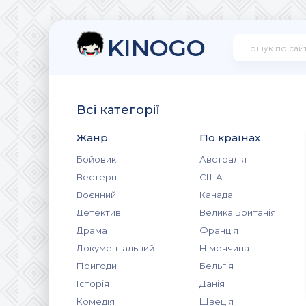
KINOGO
Всі категорії
Жанр
По країнах
Бойовик
Австралія
Вестерн
США
Воєнний
Канада
Детектив
Велика Британія
Драма
Франція
Документальний
Німеччина
Пригоди
Бельгія
Історія
Данія
Комедія
Швеція