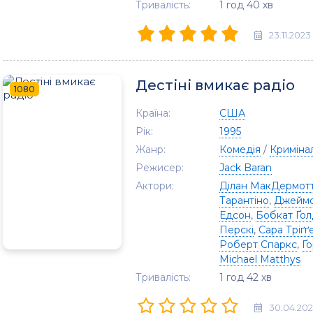
Тривалість:
1 год 40 хв
23.11.2023
Дестіні вмикає радіо
1080
Країна:
США
Рік:
1995
Жанр:
Комедія
/
Криміна
Режисер:
Jack Baran
Актори:
Ділан МакДермот
Тарантіно
,
Джеймс
Едсон
,
Бобкат Ґол
Перскі
,
Сара Тріґґ
Роберт Спаркс
,
Ґ
Michael Matthys
Тривалість:
1 год 42 хв
30.04.202