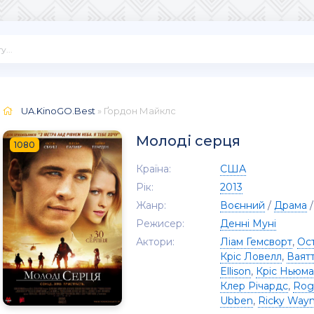
UA.KinoGO.Best
» Ґордон Майклс
Молоді серця
1080
Країна:
США
Рік:
2013
Жанр:
Воєнний
/
Драма
Режисер:
Денні Муні
Актори:
Ліам Гемсворт
,
Ост
Кріс Ловелл
,
Ваят
Ellison
,
Кріс Ньюм
Клер Річардс
,
Roge
Ubben
,
Ricky Way