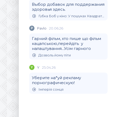
Выбор добавок для поддержания
здоровья здесь.
Губка Боб у кіно: У пошуках Квадратних Штанів
P
Pavlo
20.06.26
Гарний фільм, хто пише що фільм
кацапською,перейдіть у
налаштування...Усім гарного
Дозволь йому піти
Y
Y
25.04.26
Уберите на*уй рекламу
порнографическую!
Імперія сонця