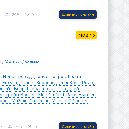
209
0
Дивитися онлайн
4.5
л
/
Фентезі
/
Фільми
т
,
Ненсі Тревіс
,
Джеймс Ле Ґрос
,
Квентін
 Белуші
,
Джанет Керролл
,
Девід Крос
,
Річард
двейт
,
Беррі Шебака Генлі
,
Ліза Джейн
ер
,
Трейсі Волтер
,
Allen Garfield
,
Ralph Brannen
,
ордон Майклс
,
Che Lujan
,
Michael O'Connell
,
2
238
0
Дивитися онлайн