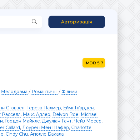
Авторизація
5.7
/
Мелодрама
/
Романтичні
/
Фільми
ін Стоввел
,
Тереза Палмер
,
Еймі Тіґарден
,
т Расселл
,
Макс Адлер
,
Delvon Roe
,
Michael
ан
,
Ґордон Майклс
,
Джуліан Ґант
,
Чейз Месер
,
r Callard
,
Лоурен Мей Шафер
,
Charlotte
ne
,
Cindy Chu
,
Аполло Бакала