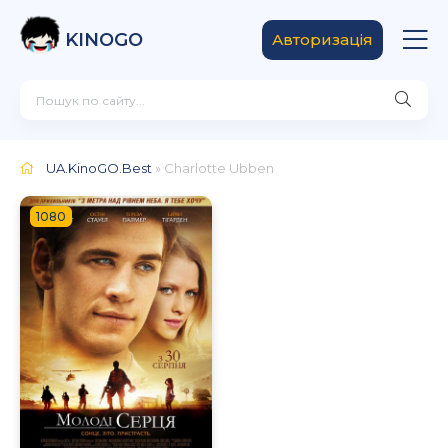
KINOGO
Авторизація
UA.KinoGO.Best
» Charlotte Ubben
1080