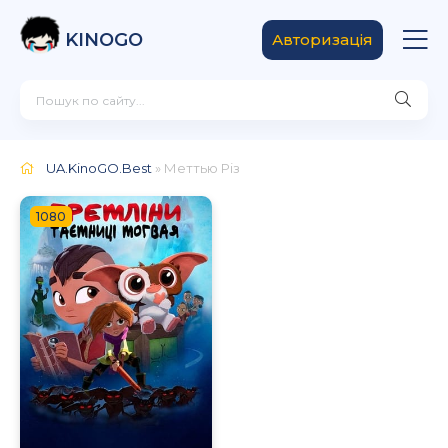
KINOGO
Авторизація
UA.KinoGO.Best
» Меттью Різ
1080