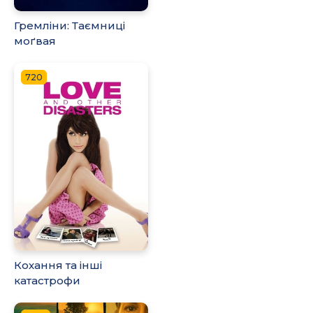
Гремліни: Таємниці
моґвая
720
Кохання та інші
катастрофи