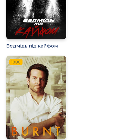
Ведмідь під кайфом
1080