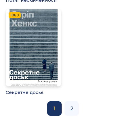
Потяг нескінченності
1080
Секретне досьє
1
2