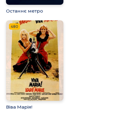
Останнє метро
480
Віва Марія!