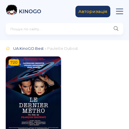
KINOGO
Авторизація
UA.KinoGO.Best
» Paulette Dubost
720