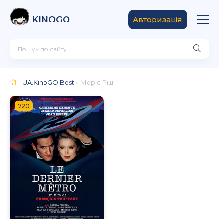
KINOGO
Авторизація
UA.KinoGO.Best
» Моріс Ріш
720