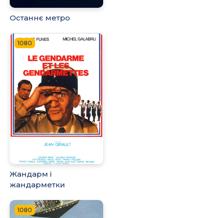
Останнє метро
1080
Жандарм і
жандарметки
1080