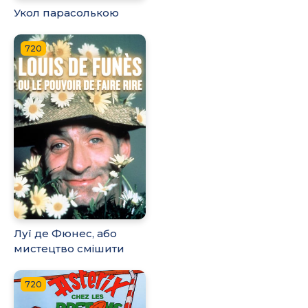
Укол парасолькою
720
Луї де Фюнес, або
мистецтво смішити
720