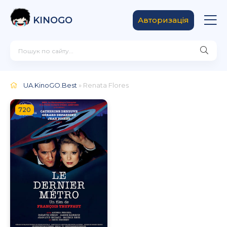
KINOGO
Авторизація
UA.KinoGO.Best
» Renata Flores
720