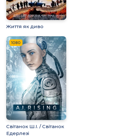
Життя як диво
1080
Світанок Ш.І. / Світанок
Едерлезі