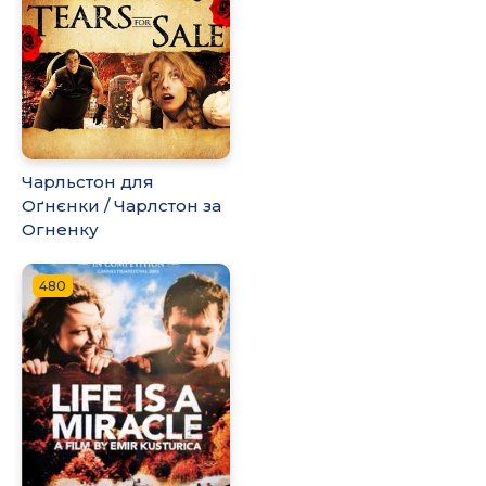
Чарльстон для
Оґнєнки / Чарлстон за
Огненку
480