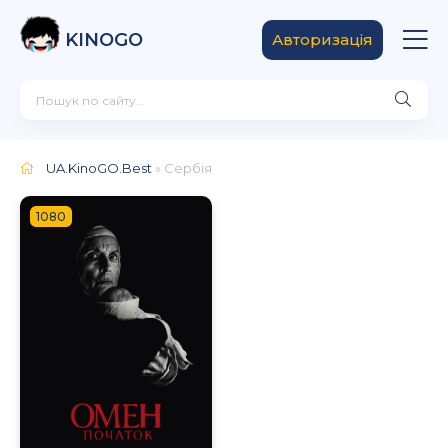
KINOGO
Авторизація
UA.KinoGO.Best
» Сербія
1080