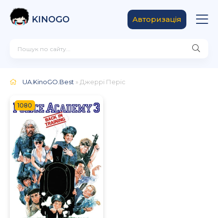
KINOGO
Авторизація
UA.KinoGO.Best
» Джеррі Періс
1080