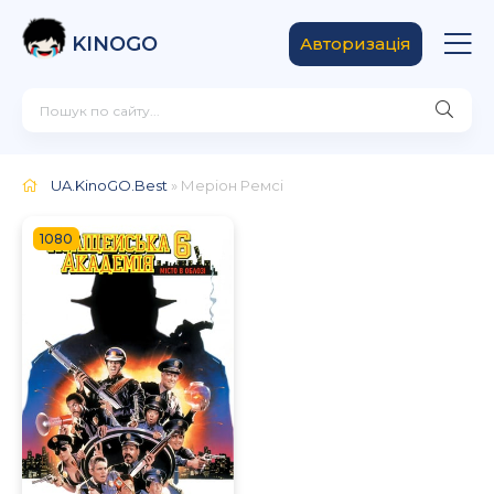
KINOGO
Авторизація
UA.KinoGO.Best
» Меріон Ремсі
1080