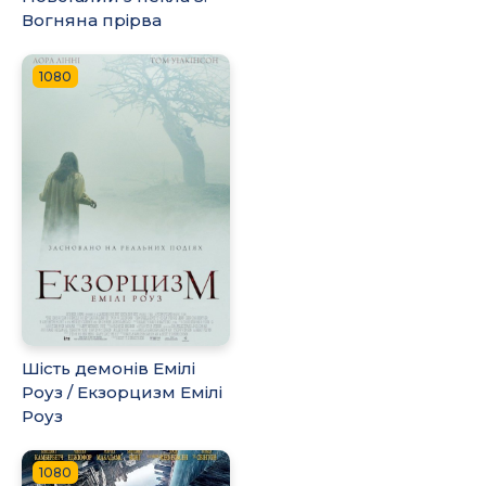
Вогняна прірва
1080
Шість демонів Емілі
Роуз / Екзорцизм Емілі
Роуз
1080