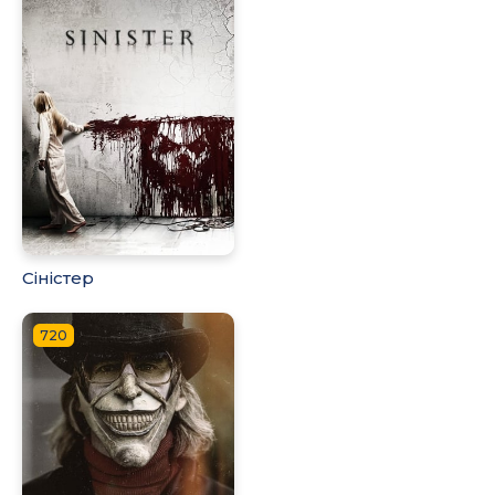
Сіністер
720