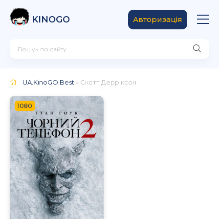
KINOGO
Авторизація
UA.KinoGO.Best
» Скотт Дерріксон
1080