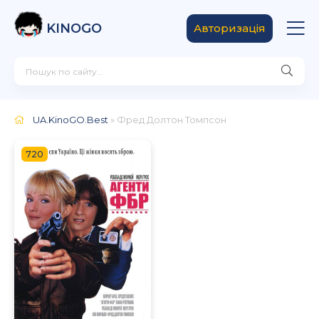
KINOGO
Авторизація
UA.KinoGO.Best
» Фред Долтон Томпсон
720