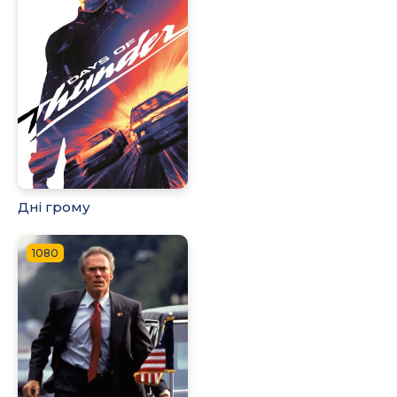
Дні грому
1080