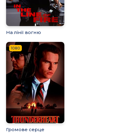
На лінії вогню
1080
Громове серце